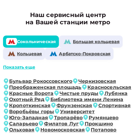
Наш сервисный центр
на Вашей станции метро
Сокольническая
Большая кольцевая
Кольцевая
Арбатско-Покровская
Показать еще
Бульвар Рокоссовского
Черкизовская
Преображенская площадь
Красносельская
Красные Ворота
Чистые пруды
Лубянка
Охотный Ряд
Библиотека имени Ленина
Кропоткинская
Фрунзенская
Спортивная
Воробьёвы горы
Университет
Юго-Западная
Тропарёво
Румянцево
Саларьево
Филатов Луг
Прокшино
Ольховая
Новомосковская
Потапово