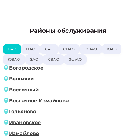
Районы обслуживания
ВАО
ЦАО
САО
СВАО
ЮВАО
ЮАО
ЮЗАО
ЗАО
СЗАО
ЗелАО
Богородское
Вешняки
Восточный
Восточное Измайлово
Гольяново
Ивановское
Измайлово