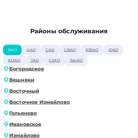
Районы обслуживания
ВАО
ЦАО
САО
СВАО
ЮВАО
ЮАО
ЮЗАО
ЗАО
СЗАО
ЗелАО
Богородское
Вешняки
Восточный
Восточное Измайлово
Гольяново
Ивановское
Измайлово