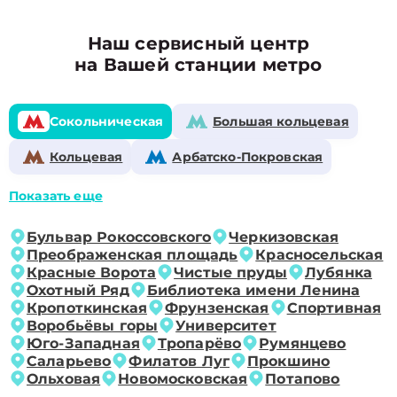
Наш сервисный центр
на Вашей станции метро
Сокольническая
Большая кольцевая
Кольцевая
Арбатско-Покровская
Показать еще
Бульвар Рокоссовского
Черкизовская
Преображенская площадь
Красносельская
Красные Ворота
Чистые пруды
Лубянка
Охотный Ряд
Библиотека имени Ленина
Кропоткинская
Фрунзенская
Спортивная
Воробьёвы горы
Университет
Юго-Западная
Тропарёво
Румянцево
Саларьево
Филатов Луг
Прокшино
Ольховая
Новомосковская
Потапово