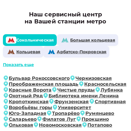
Наш сервисный центр
на Вашей станции метро
Сокольническая
Большая кольцевая
Кольцевая
Арбатско-Покровская
Показать еще
Бульвар Рокоссовского
Черкизовская
Преображенская площадь
Красносельская
Красные Ворота
Чистые пруды
Лубянка
Охотный Ряд
Библиотека имени Ленина
Кропоткинская
Фрунзенская
Спортивная
Воробьёвы горы
Университет
Юго-Западная
Тропарёво
Румянцево
Саларьево
Филатов Луг
Прокшино
Ольховая
Новомосковская
Потапово