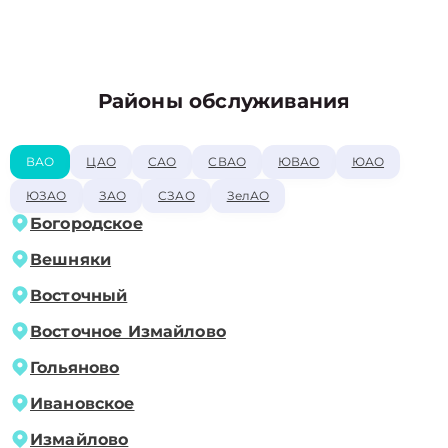
Районы обслуживания
ВАО
ЦАО
САО
СВАО
ЮВАО
ЮАО
ЮЗАО
ЗАО
СЗАО
ЗелАО
Богородское
Вешняки
Восточный
Восточное Измайлово
Гольяново
Ивановское
Измайлово