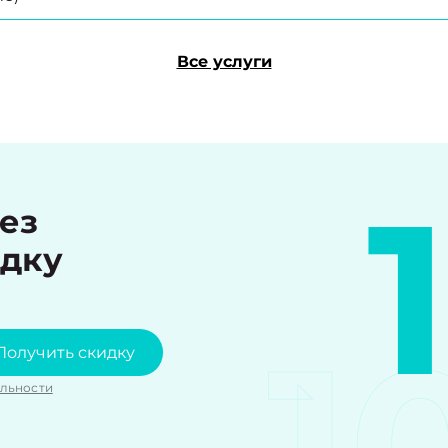
Все услуги
рез
идку
1
Получить скидку
льности