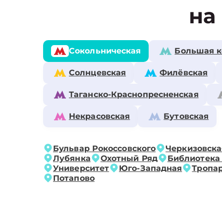
на
Сокольническая
Большая к
Солнцевская
Филёвская
Таганско-Краснопресненская
Некрасовская
Бутовская
Бульвар Рокоссовского
Черкизовска
Лубянка
Охотный Ряд
Библиотека
Университет
Юго-Западная
Тропа
Потапово