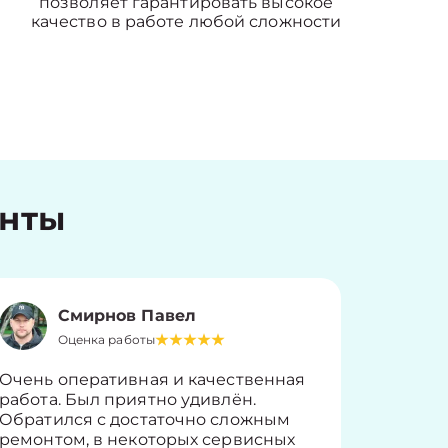
позволяет гарантировать высокое
качество в работе любой сложности
енты
Смирнов Павел
Оценка работы
О
Очень оперативная и качественная
Работу 
работа. Был приятно удивлён.
вопросы
Обратился с достаточно сложным
такие п
ремонтом, в некоторых сервисных
только 