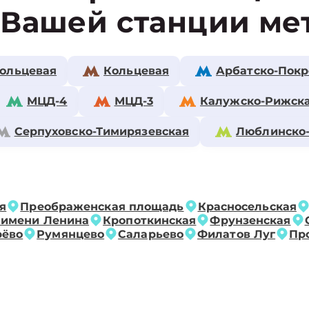
 Вашей станции ме
ольцевая
Кольцевая
Арбатско-Покр
МЦД-4
МЦД-3
Калужско-Рижск
Серпуховско-Тимирязевская
Люблинско
я
Преображенская площадь
Красносельская
 имени Ленина
Кропоткинская
Фрунзенская
рёво
Румянцево
Саларьево
Филатов Луг
Пр