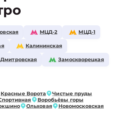
тро
овская
МЦД-2
МЦД-1
ая
Калининская
-Дмитровская
Замоскворецкая
Красные Ворота
Чистые пруды
Спортивная
Воробьёвы горы
окшино
Ольховая
Новомосковская