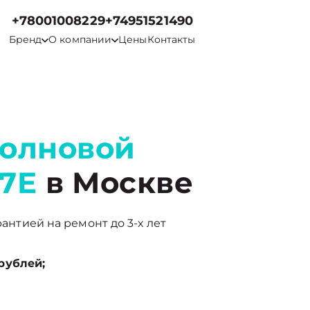
+78001008229
+74951521490
Бренд
О компании
Цены
Контакты
волновой
17E
в Москве
рантией на ремонт до 3-х лет
рублей;