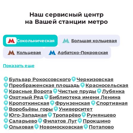
Наш сервисный центр
на Вашей станции метро
Сокольническая
Большая кольцевая
Кольцевая
Арбатско-Покровская
Показать еще
Бульвар Рокоссовского
Черкизовская
Преображенская площадь
Красносельская
Красные Ворота
Чистые пруды
Лубянка
Охотный Ряд
Библиотека имени Ленина
Кропоткинская
Фрунзенская
Спортивная
Воробьёвы горы
Университет
Юго-Западная
Тропарёво
Румянцево
Саларьево
Филатов Луг
Прокшино
Ольховая
Новомосковская
Потапово