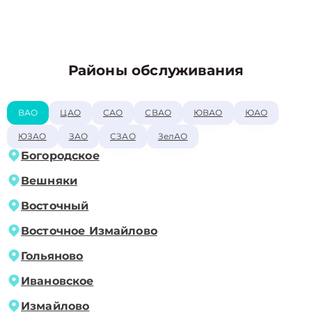
Районы обслуживания
ВАО
ЦАО
САО
СВАО
ЮВАО
ЮАО
ЮЗАО
ЗАО
СЗАО
ЗелАО
Богородское
Вешняки
Восточный
Восточное Измайлово
Гольяново
Ивановское
Измайлово