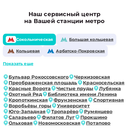
Наш сервисный центр
на Вашей станции метро
Сокольническая
Большая кольцевая
Кольцевая
Арбатско-Покровская
Показать еще
Бульвар Рокоссовского
Черкизовская
Преображенская площадь
Красносельская
Красные Ворота
Чистые пруды
Лубянка
Охотный Ряд
Библиотека имени Ленина
Кропоткинская
Фрунзенская
Спортивная
Воробьёвы горы
Университет
Юго-Западная
Тропарёво
Румянцево
Саларьево
Филатов Луг
Прокшино
Ольховая
Новомосковская
Потапово