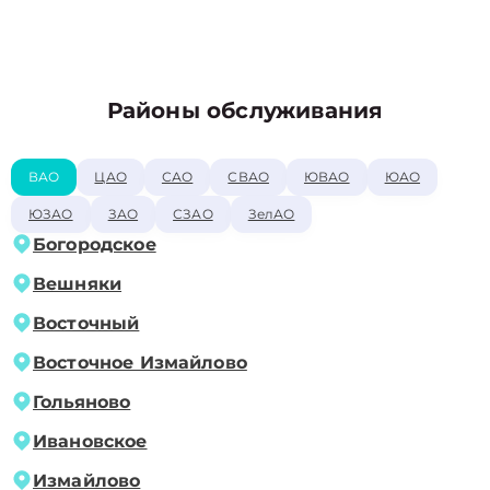
Районы обслуживания
ВАО
ЦАО
САО
СВАО
ЮВАО
ЮАО
ЮЗАО
ЗАО
СЗАО
ЗелАО
Богородское
Вешняки
Восточный
Восточное Измайлово
Гольяново
Ивановское
Измайлово