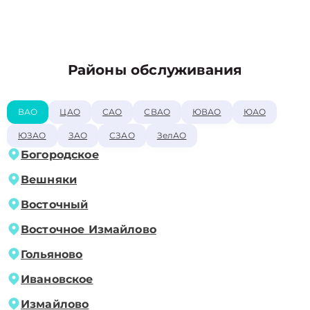
Районы обслуживания
ВАО
ЦАО
САО
СВАО
ЮВАО
ЮАО
ЮЗАО
ЗАО
СЗАО
ЗелАО
Богородское
Вешняки
Восточный
Восточное Измайлово
Гольяново
Ивановское
Измайлово