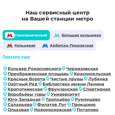
Наш сервисный центр
на Вашей станции метро
Сокольническая
Большая кольцевая
Кольцевая
Арбатско-Покровская
Показать еще
Бульвар Рокоссовского
Черкизовская
Преображенская площадь
Красносельская
Красные Ворота
Чистые пруды
Лубянка
Охотный Ряд
Библиотека имени Ленина
Кропоткинская
Фрунзенская
Спортивная
Воробьёвы горы
Университет
Юго-Западная
Тропарёво
Румянцево
Саларьево
Филатов Луг
Прокшино
Ольховая
Новомосковская
Потапово