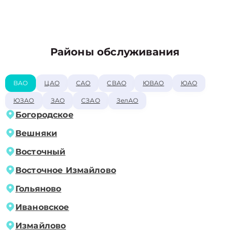
Районы обслуживания
ВАО
ЦАО
САО
СВАО
ЮВАО
ЮАО
ЮЗАО
ЗАО
СЗАО
ЗелАО
Богородское
Вешняки
Восточный
Восточное Измайлово
Гольяново
Ивановское
Измайлово