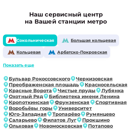
Наш сервисный центр
на Вашей станции метро
Сокольническая
Большая кольцевая
Кольцевая
Арбатско-Покровская
Показать еще
Бульвар Рокоссовского
Черкизовская
Преображенская площадь
Красносельская
Красные Ворота
Чистые пруды
Лубянка
Охотный Ряд
Библиотека имени Ленина
Кропоткинская
Фрунзенская
Спортивная
Воробьёвы горы
Университет
Юго-Западная
Тропарёво
Румянцево
Саларьево
Филатов Луг
Прокшино
Ольховая
Новомосковская
Потапово