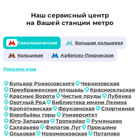
Наш сервисный центр
на Вашей станции метро
Сокольническая
Большая кольцевая
Кольцевая
Арбатско-Покровская
Показать еще
Бульвар Рокоссовского
Черкизовская
Преображенская площадь
Красносельская
Красные Ворота
Чистые пруды
Лубянка
Охотный Ряд
Библиотека имени Ленина
Кропоткинская
Фрунзенская
Спортивная
Воробьёвы горы
Университет
Юго-Западная
Тропарёво
Румянцево
Саларьево
Филатов Луг
Прокшино
Ольховая
Новомосковская
Потапово