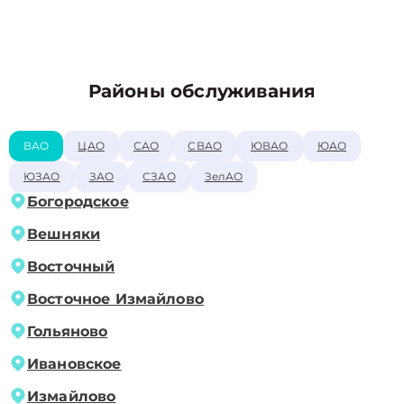
Районы обслуживания
ВАО
ЦАО
САО
СВАО
ЮВАО
ЮАО
ЮЗАО
ЗАО
СЗАО
ЗелАО
Богородское
Вешняки
Восточный
Восточное Измайлово
Гольяново
Ивановское
Измайлово