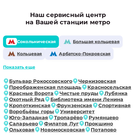
Наш сервисный центр
на Вашей станции метро
Сокольническая
Большая кольцевая
Кольцевая
Арбатско-Покровская
Показать еще
Бульвар Рокоссовского
Черкизовская
Преображенская площадь
Красносельская
Красные Ворота
Чистые пруды
Лубянка
Охотный Ряд
Библиотека имени Ленина
Кропоткинская
Фрунзенская
Спортивная
Воробьёвы горы
Университет
Юго-Западная
Тропарёво
Румянцево
Саларьево
Филатов Луг
Прокшино
Ольховая
Новомосковская
Потапово