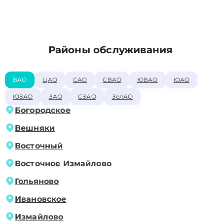
Районы обслуживания
ВАО
ЦАО
САО
СВАО
ЮВАО
ЮАО
ЮЗАО
ЗАО
СЗАО
ЗелАО
Богородское
Вешняки
Восточный
Восточное Измайлово
Гольяново
Ивановское
Измайлово