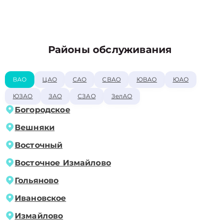
Районы обслуживания
ВАО
ЦАО
САО
СВАО
ЮВАО
ЮАО
ЮЗАО
ЗАО
СЗАО
ЗелАО
Богородское
Вешняки
Восточный
Восточное Измайлово
Гольяново
Ивановское
Измайлово