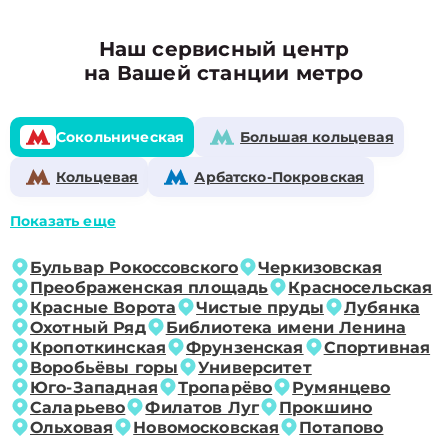
Наш сервисный центр
на Вашей станции метро
Сокольническая
Большая кольцевая
Кольцевая
Арбатско-Покровская
Показать еще
Бульвар Рокоссовского
Черкизовская
Преображенская площадь
Красносельская
Красные Ворота
Чистые пруды
Лубянка
Охотный Ряд
Библиотека имени Ленина
Кропоткинская
Фрунзенская
Спортивная
Воробьёвы горы
Университет
Юго-Западная
Тропарёво
Румянцево
Саларьево
Филатов Луг
Прокшино
Ольховая
Новомосковская
Потапово