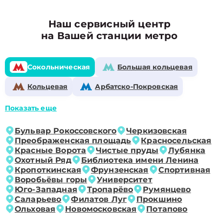
Наш сервисный центр
на Вашей станции метро
Сокольническая
Большая кольцевая
Кольцевая
Арбатско-Покровская
Показать еще
Бульвар Рокоссовского
Черкизовская
Преображенская площадь
Красносельская
Красные Ворота
Чистые пруды
Лубянка
Охотный Ряд
Библиотека имени Ленина
Кропоткинская
Фрунзенская
Спортивная
Воробьёвы горы
Университет
Юго-Западная
Тропарёво
Румянцево
Саларьево
Филатов Луг
Прокшино
Ольховая
Новомосковская
Потапово