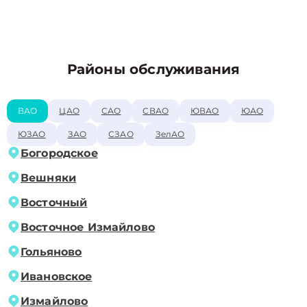
Районы обслуживания
ВАО
ЦАО
САО
СВАО
ЮВАО
ЮАО
ЮЗАО
ЗАО
СЗАО
ЗелАО
Богородское
Вешняки
Восточный
Восточное Измайлово
Гольяново
Ивановское
Измайлово