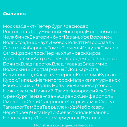
Филиалы
Москва
Санкт-Петербург
Краснодар
Ростов-на-Дону
Нижний Новгород
Новосибирск
Челябинск
Екатеринбург
Казань
Уфа
Воронеж
Волгоград
Барнаул
Ижевск
Тольятти
Ярославль
Саратов
Хабаровск
Томск
Тюмень
Иркутск
Самара
Омск
Красноярск
Пермь
Ульяновск
Киров
Архангельск
Астрахань
Белгород
Благовещенск
Брянск
Владивосток
Владикавказ
Владимир
Волжский
Вологда
Грозный
Йошкар-Ола
Калининград
Калуга
Кемерово
Кострома
Курган
Курск
Липецк
Магнитогорск
Махачкала
Мурманск
Набережные Челны
Нальчик
Нижневартовск
Нижнекамск
Нижний Тагил
Новороссийск
Орёл
Оренбург
Пенза
Рязань
Саранск
Симферополь
Смоленск
Сочи
Ставрополь
Стерлитамак
Сургут
Таганрог
Тамбов
Тверь
Улан-Удэ
Чебоксары
Череповец
Чита
Якутск
Севастополь
Иваново
Новокузнецк
Донецк
Мариуполь
Луганск
Политика конфиденциальности