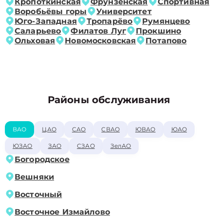
Кропоткинская
Фрунзенская
Спортивная
Воробьёвы горы
Университет
Юго-Западная
Тропарёво
Румянцево
Саларьево
Филатов Луг
Прокшино
Ольховая
Новомосковская
Потапово
Районы обслуживания
ВАО
ЦАО
САО
СВАО
ЮВАО
ЮАО
ЮЗАО
ЗАО
СЗАО
ЗелАО
Богородское
Вешняки
Восточный
Восточное Измайлово