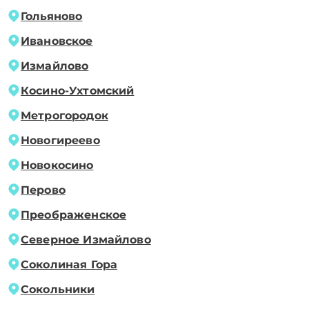
Гольяново
Ивановское
Измайлово
Косино-Ухтомский
Метрогородок
Новогиреево
Новокосино
Перово
Преображенское
Северное Измайлово
Соколиная Гора
Сокольники