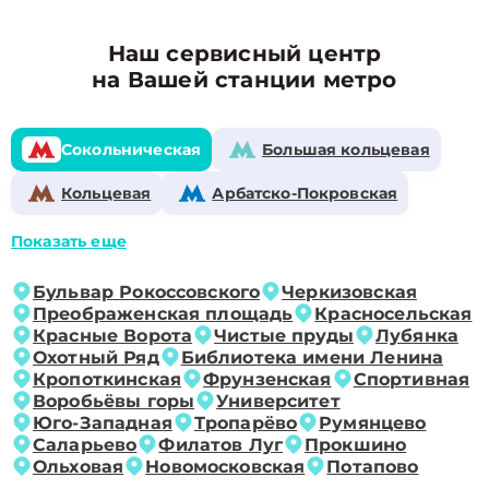
Наш сервисный центр
на Вашей станции метро
Сокольническая
Большая кольцевая
Кольцевая
Арбатско-Покровская
Показать еще
Бульвар Рокоссовского
Черкизовская
Преображенская площадь
Красносельская
Красные Ворота
Чистые пруды
Лубянка
Охотный Ряд
Библиотека имени Ленина
Кропоткинская
Фрунзенская
Спортивная
Воробьёвы горы
Университет
Юго-Западная
Тропарёво
Румянцево
Саларьево
Филатов Луг
Прокшино
Ольховая
Новомосковская
Потапово