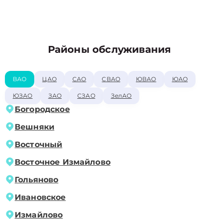
Районы обслуживания
ВАО
ЦАО
САО
СВАО
ЮВАО
ЮАО
ЮЗАО
ЗАО
СЗАО
ЗелАО
Богородское
Вешняки
Восточный
Восточное Измайлово
Гольяново
Ивановское
Измайлово