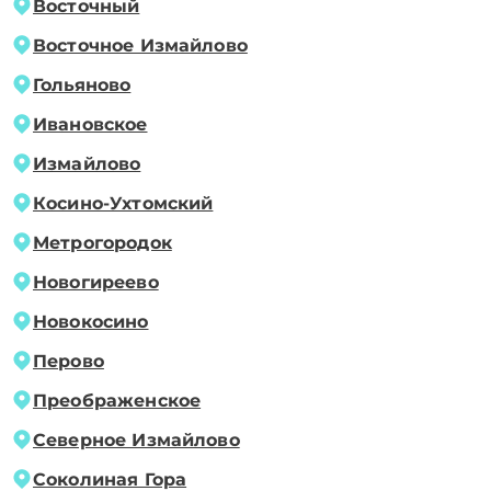
Восточный
Восточное Измайлово
Гольяново
Ивановское
Измайлово
Косино-Ухтомский
Метрогородок
Новогиреево
Новокосино
Перово
Преображенское
Северное Измайлово
Соколиная Гора