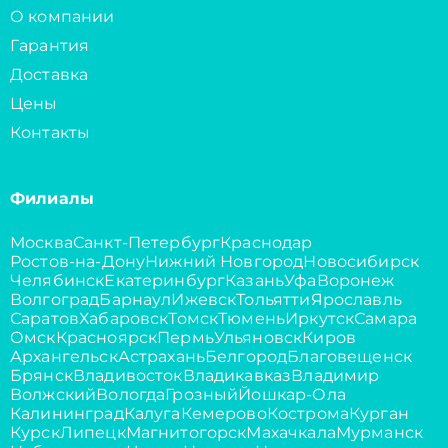
О компании
Гарантия
Доставка
Цены
Контакты
Филиалы
Москва
Санкт-Петербург
Краснодар
Ростов-на-Дону
Нижний Новгород
Новосибирск
Челябинск
Екатеринбург
Казань
Уфа
Воронеж
Волгоград
Барнаул
Ижевск
Тольятти
Ярославль
Саратов
Хабаровск
Томск
Тюмень
Иркутск
Самара
Омск
Красноярск
Пермь
Ульяновск
Киров
Архангельск
Астрахань
Белгород
Благовещенск
Брянск
Владивосток
Владикавказ
Владимир
Волжский
Вологда
Грозный
Йошкар-Ола
Калининград
Калуга
Кемерово
Кострома
Курган
Курск
Липецк
Магнитогорск
Махачкала
Мурманск