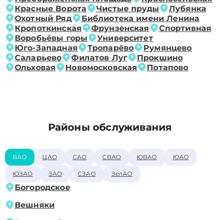
Красные Ворота
Чистые пруды
Лубянка
Охотный Ряд
Библиотека имени Ленина
Кропоткинская
Фрунзенская
Спортивная
Воробьёвы горы
Университет
Юго-Западная
Тропарёво
Румянцево
Саларьево
Филатов Луг
Прокшино
Ольховая
Новомосковская
Потапово
Районы обслуживания
ВАО
ЦАО
САО
СВАО
ЮВАО
ЮАО
ЮЗАО
ЗАО
СЗАО
ЗелАО
Богородское
Вешняки