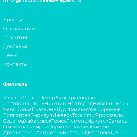
info@microwaves-repair.ru
Бренд
О компании
Гарантия
Доставка
Цены
Контакты
Филиалы
Москва
Санкт-Петербург
Краснодар
Ростов-на-Дону
Нижний Новгород
Новосибирск
Челябинск
Екатеринбург
Казань
Уфа
Воронеж
Волгоград
Барнаул
Ижевск
Тольятти
Ярославль
Саратов
Хабаровск
Томск
Тюмень
Иркутск
Самара
Омск
Красноярск
Пермь
Ульяновск
Киров
Архангельск
Астрахань
Белгород
Благовещенск