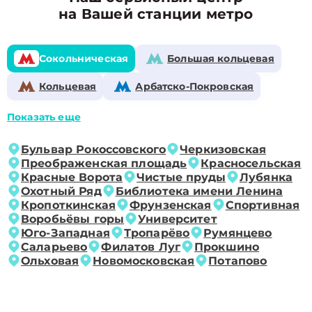
на Вашей станции метро
Сокольническая
Большая кольцевая
Кольцевая
Арбатско-Покровская
Показать еще
Бульвар Рокоссовского
Черкизовская
Преображенская площадь
Красносельская
Красные Ворота
Чистые пруды
Лубянка
Охотный Ряд
Библиотека имени Ленина
Кропоткинская
Фрунзенская
Спортивная
Воробьёвы горы
Университет
Юго-Западная
Тропарёво
Румянцево
Саларьево
Филатов Луг
Прокшино
Ольховая
Новомосковская
Потапово