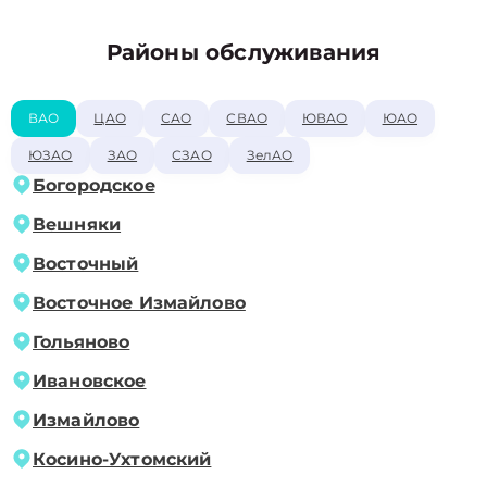
Районы обслуживания
ВАО
ЦАО
САО
СВАО
ЮВАО
ЮАО
ЮЗАО
ЗАО
СЗАО
ЗелАО
Богородское
Вешняки
Восточный
Восточное Измайлово
Гольяново
Ивановское
Измайлово
Косино-Ухтомский