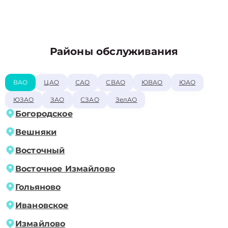
Районы обслуживания
ВАО
ЦАО
САО
СВАО
ЮВАО
ЮАО
ЮЗАО
ЗАО
СЗАО
ЗелАО
Богородское
Вешняки
Восточный
Восточное Измайлово
Гольяново
Ивановское
Измайлово