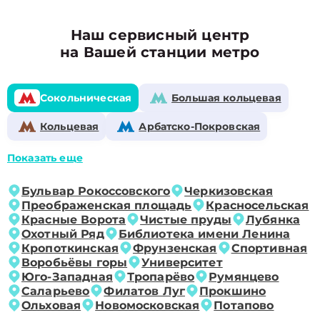
Наш сервисный центр
на Вашей станции метро
Сокольническая
Большая кольцевая
Кольцевая
Арбатско-Покровская
Показать еще
Бульвар Рокоссовского
Черкизовская
Преображенская площадь
Красносельская
Красные Ворота
Чистые пруды
Лубянка
Охотный Ряд
Библиотека имени Ленина
Кропоткинская
Фрунзенская
Спортивная
Воробьёвы горы
Университет
Юго-Западная
Тропарёво
Румянцево
Саларьево
Филатов Луг
Прокшино
Ольховая
Новомосковская
Потапово