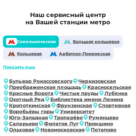
Наш сервисный центр
на Вашей станции метро
Сокольническая
Большая кольцевая
Кольцевая
Арбатско-Покровская
Показать еще
Бульвар Рокоссовского
Черкизовская
Преображенская площадь
Красносельская
Красные Ворота
Чистые пруды
Лубянка
Охотный Ряд
Библиотека имени Ленина
Кропоткинская
Фрунзенская
Спортивная
Воробьёвы горы
Университет
Юго-Западная
Тропарёво
Румянцево
Саларьево
Филатов Луг
Прокшино
Ольховая
Новомосковская
Потапово