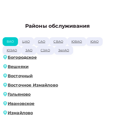
Районы обслуживания
ВАО
ЦАО
САО
СВАО
ЮВАО
ЮАО
ЮЗАО
ЗАО
СЗАО
ЗелАО
Богородское
Вешняки
Восточный
Восточное Измайлово
Гольяново
Ивановское
Измайлово