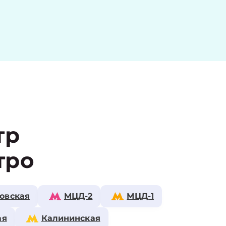
тр
тро
овская
МЦД-2
МЦД-1
ая
Калининская