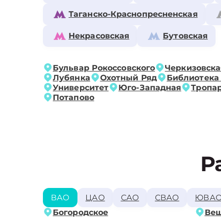
Таганско-Краснопресненская
Некрасовская
Бутовская
Бульвар Рокоссовского
Черкизовска
Лубянка
Охотный Ряд
Библиотека
Университет
Юго-Западная
Тропа
Потапово
Р
ВАО
ЦАО
САО
СВАО
ЮВА
Богородское
Ве