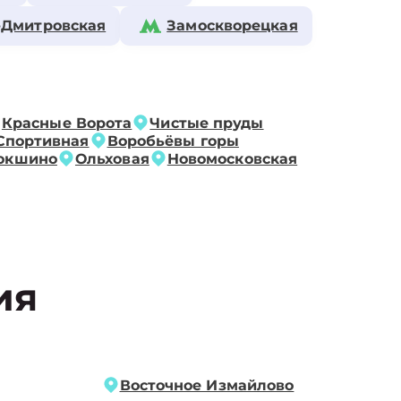
-Дмитровская
Замоскворецкая
Красные Ворота
Чистые пруды
Спортивная
Воробьёвы горы
окшино
Ольховая
Новомосковская
ия
Восточное Измайлово