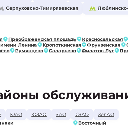
Серпуховско-Тимирязевская
Люблинско
я
Преображенская площадь
Красносельская
 имени Ленина
Кропоткинская
Фрунзенская
рёво
Румянцево
Саларьево
Филатов Луг
Пр
айоны обслуживан
О
ЮАО
ЮЗАО
ЗАО
СЗАО
ЗелАО
шняки
Восточный