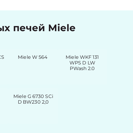
х печей Miele
CS
Miele W 564
Miele WKF 131
WPS D LW
PWash 2.0
Miele G 6730 SCi
D BW230 2,0