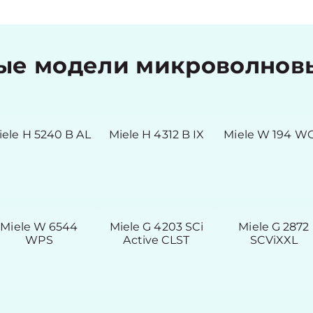
е модели микроволновы
iele H 5240 B AL
Miele H 4312 B IX
Miele W 194 W
Miele W 6544
Miele G 4203 SCi
Miele G 2872
WPS
Active CLST
SCViXXL