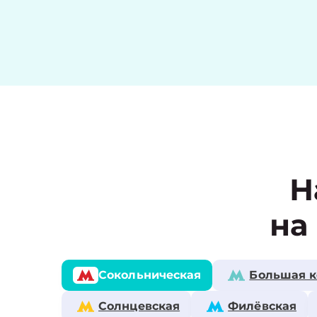
Н
на
Сокольническая
Большая к
Солнцевская
Филёвская