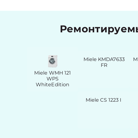
Ремонтируемы
Miele KMDA7633
M
FR
Miele WMH 121
WPS
WhiteEdition
Miele CS 1223 I