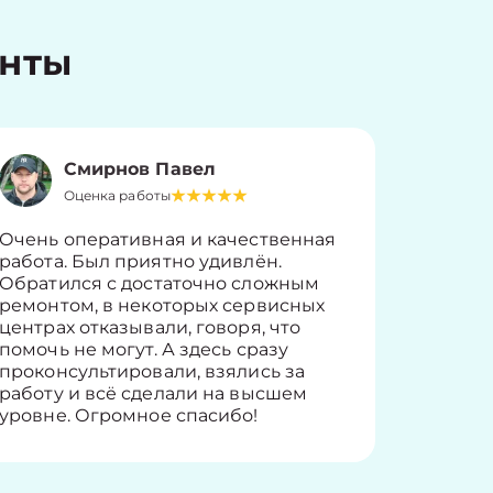
енты
Смирнов Павел
Оценка работы
О
Очень оперативная и качественная
Работу 
работа. Был приятно удивлён.
вопросы
Обратился с достаточно сложным
такие п
ремонтом, в некоторых сервисных
только 
центрах отказывали, говоря, что
информ
помочь не могут. А здесь сразу
оставит
проконсультировали, взялись за
здорово
работу и всё сделали на высшем
уровне. Огромное спасибо!