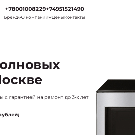
+78001008229
+74951521490
Бренд
О компании
Цены
Контакты
волновых
Москве
ы с гарантией на ремонт до 3-х лет
рублей;