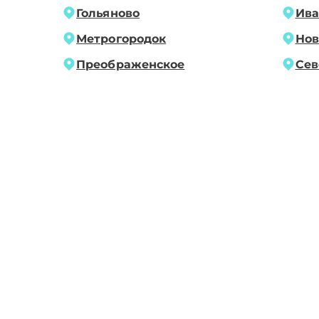
Гольяново
Ива
Метрогородок
Нов
Преображенское
Сев