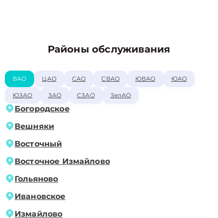
Районы обслуживания
ВАО
ЦАО
САО
СВАО
ЮВАО
ЮАО
ЮЗАО
ЗАО
СЗАО
ЗелАО
Богородское
Вешняки
Восточный
Восточное Измайлово
Гольяново
Ивановское
Измайлово