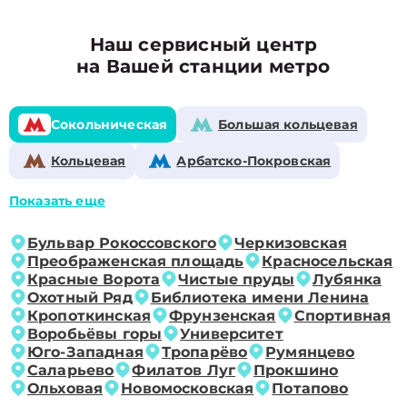
Наш сервисный центр
на Вашей станции метро
Сокольническая
Большая кольцевая
Кольцевая
Арбатско-Покровская
Показать еще
Бульвар Рокоссовского
Черкизовская
Преображенская площадь
Красносельская
Красные Ворота
Чистые пруды
Лубянка
Охотный Ряд
Библиотека имени Ленина
Кропоткинская
Фрунзенская
Спортивная
Воробьёвы горы
Университет
Юго-Западная
Тропарёво
Румянцево
Саларьево
Филатов Луг
Прокшино
Ольховая
Новомосковская
Потапово