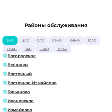
Районы обслуживания
ВАО
ЦАО
САО
СВАО
ЮВАО
ЮАО
ЮЗАО
ЗАО
СЗАО
ЗелАО
Богородское
Вешняки
Восточный
Восточное Измайлово
Гольяново
Ивановское
Измайлово