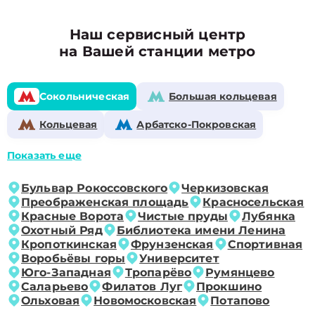
Наш сервисный центр
на Вашей станции метро
Сокольническая
Большая кольцевая
Кольцевая
Арбатско-Покровская
Показать еще
Бульвар Рокоссовского
Черкизовская
Преображенская площадь
Красносельская
Красные Ворота
Чистые пруды
Лубянка
Охотный Ряд
Библиотека имени Ленина
Кропоткинская
Фрунзенская
Спортивная
Воробьёвы горы
Университет
Юго-Западная
Тропарёво
Румянцево
Саларьево
Филатов Луг
Прокшино
Ольховая
Новомосковская
Потапово