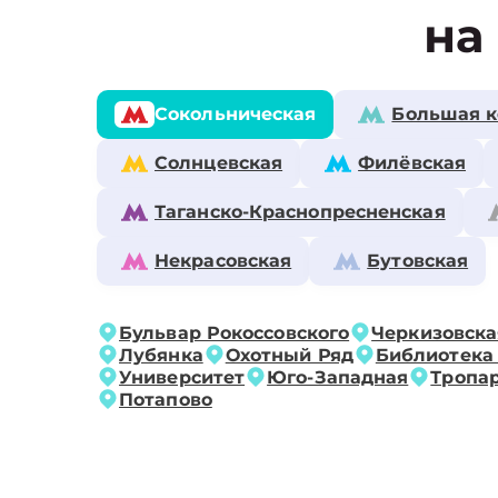
на
Сокольническая
Большая к
Солнцевская
Филёвская
Таганско-Краснопресненская
Некрасовская
Бутовская
Бульвар Рокоссовского
Черкизовска
Лубянка
Охотный Ряд
Библиотека
Университет
Юго-Западная
Тропа
Потапово