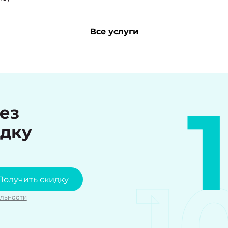
Все услуги
рез
идку
1
Получить скидку
льности