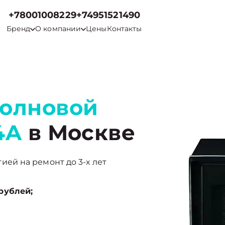
+78001008229
+74951521490
Бренд
О компании
Цены
Контакты
волновой
4A
в Москве
нтией на ремонт до 3-х лет
рублей;