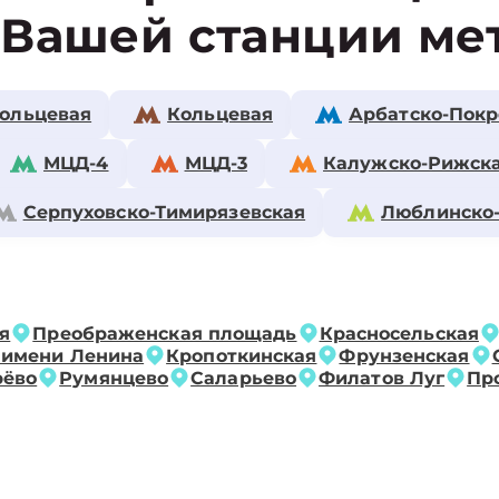
 Вашей станции ме
ольцевая
Кольцевая
Арбатско-Покр
МЦД-4
МЦД-3
Калужско-Рижск
Серпуховско-Тимирязевская
Люблинско
я
Преображенская площадь
Красносельская
 имени Ленина
Кропоткинская
Фрунзенская
рёво
Румянцево
Саларьево
Филатов Луг
Пр