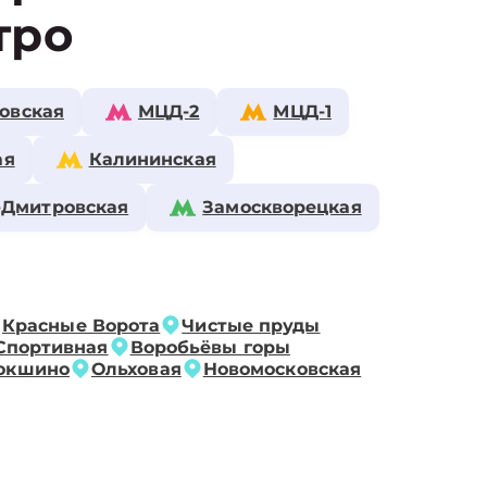
тро
овская
МЦД-2
МЦД-1
ая
Калининская
-Дмитровская
Замоскворецкая
Красные Ворота
Чистые пруды
Спортивная
Воробьёвы горы
окшино
Ольховая
Новомосковская