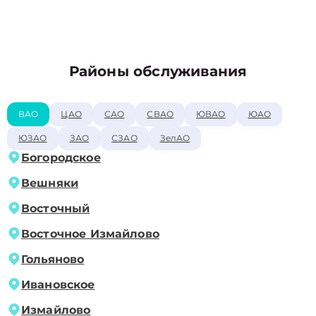
Районы обслуживания
ВАО
ЦАО
САО
СВАО
ЮВАО
ЮАО
ЮЗАО
ЗАО
СЗАО
ЗелАО
Богородское
Вешняки
Восточный
Восточное Измайлово
Гольяново
Ивановское
Измайлово