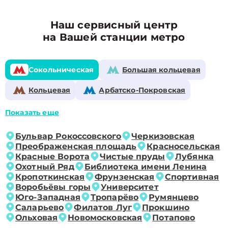
Наш сервисный центр
на Вашей станции метро
Сокольническая
Большая кольцевая
Кольцевая
Арбатско-Покровская
Показать еще
Бульвар Рокоссовского
Черкизовская
Преображенская площадь
Красносельская
Красные Ворота
Чистые пруды
Лубянка
Охотный Ряд
Библиотека имени Ленина
Кропоткинская
Фрунзенская
Спортивная
Воробьёвы горы
Университет
Юго-Западная
Тропарёво
Румянцево
Саларьево
Филатов Луг
Прокшино
Ольховая
Новомосковская
Потапово