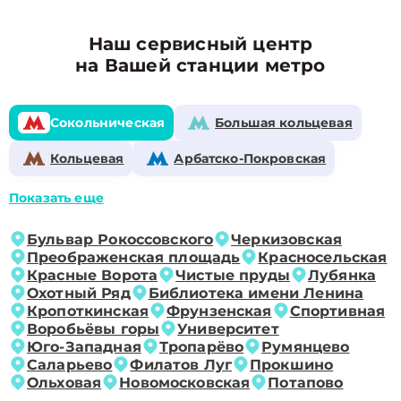
Наш сервисный центр
на Вашей станции метро
Сокольническая
Большая кольцевая
Кольцевая
Арбатско-Покровская
Показать еще
Бульвар Рокоссовского
Черкизовская
Преображенская площадь
Красносельская
Красные Ворота
Чистые пруды
Лубянка
Охотный Ряд
Библиотека имени Ленина
Кропоткинская
Фрунзенская
Спортивная
Воробьёвы горы
Университет
Юго-Западная
Тропарёво
Румянцево
Саларьево
Филатов Луг
Прокшино
Ольховая
Новомосковская
Потапово