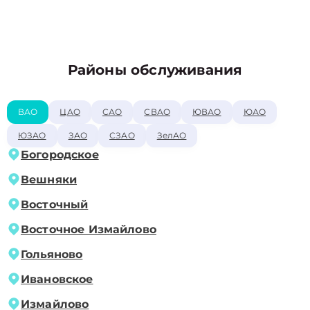
Районы обслуживания
ВАО
ЦАО
САО
СВАО
ЮВАО
ЮАО
ЮЗАО
ЗАО
СЗАО
ЗелАО
Богородское
Вешняки
Восточный
Восточное Измайлово
Гольяново
Ивановское
Измайлово