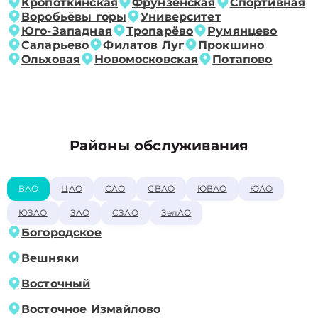
Кропоткинская
Фрунзенская
Спортивная
Воробьёвы горы
Университет
Юго-Западная
Тропарёво
Румянцево
Саларьево
Филатов Луг
Прокшино
Ольховая
Новомосковская
Потапово
Районы обслуживания
ВАО
ЦАО
САО
СВАО
ЮВАО
ЮАО
ЮЗАО
ЗАО
СЗАО
ЗелАО
Богородское
Вешняки
Восточный
Восточное Измайлово