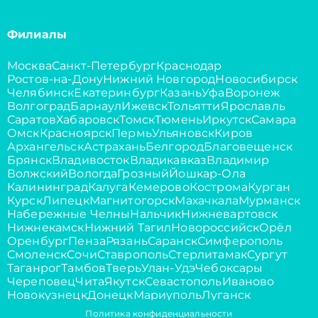
Филиалы
Москва
Санкт-Петербург
Краснодар
Ростов-на-Дону
Нижний Новгород
Новосибирск
Челябинск
Екатеринбург
Казань
Уфа
Воронеж
Волгоград
Барнаул
Ижевск
Тольятти
Ярославль
Саратов
Хабаровск
Томск
Тюмень
Иркутск
Самара
Омск
Красноярск
Пермь
Ульяновск
Киров
Архангельск
Астрахань
Белгород
Благовещенск
Брянск
Владивосток
Владикавказ
Владимир
Волжский
Вологда
Грозный
Йошкар-Ола
Калининград
Калуга
Кемерово
Кострома
Курган
Курск
Липецк
Магнитогорск
Махачкала
Мурманск
Набережные Челны
Нальчик
Нижневартовск
Нижнекамск
Нижний Тагил
Новороссийск
Орёл
Оренбург
Пенза
Рязань
Саранск
Симферополь
Смоленск
Сочи
Ставрополь
Стерлитамак
Сургут
Таганрог
Тамбов
Тверь
Улан-Удэ
Чебоксары
Череповец
Чита
Якутск
Севастополь
Иваново
Новокузнецк
Донецк
Мариуполь
Луганск
Политика конфиденциальности