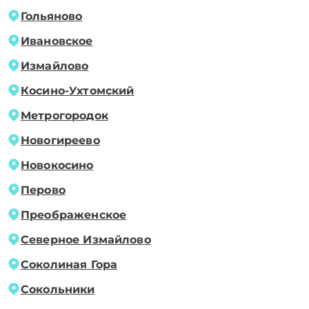
Гольяново
Ивановское
Измайлово
Косино-Ухтомский
Метрогородок
Новогиреево
Новокосино
Перово
Преображенское
Северное Измайлово
Соколиная Гора
Сокольники