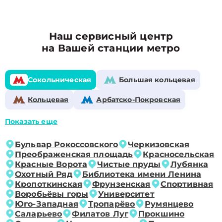
Наш сервисный центр
на Вашей станции метро
Сокольническая
Большая кольцевая
Кольцевая
Арбатско-Покровская
Показать еще
Бульвар Рокоссовского
Черкизовская
Преображенская площадь
Красносельская
Красные Ворота
Чистые пруды
Лубянка
Охотный Ряд
Библиотека имени Ленина
Кропоткинская
Фрунзенская
Спортивная
Воробьёвы горы
Университет
Юго-Западная
Тропарёво
Румянцево
Саларьево
Филатов Луг
Прокшино