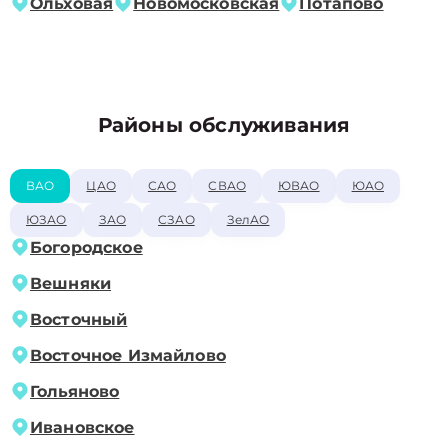
Ольховая
Новомосковская
Потапово
Районы обслуживания
ВАО
ЦАО
САО
СВАО
ЮВАО
ЮАО
ЮЗАО
ЗАО
СЗАО
ЗелАО
Богородское
Вешняки
Восточный
Восточное Измайлово
Гольяново
Ивановское