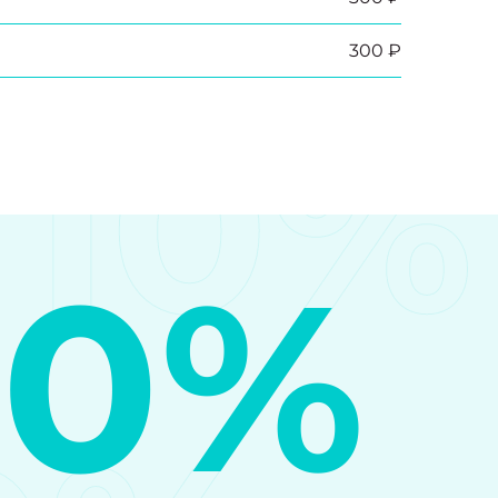
300 ₽
10%
10%