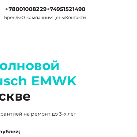
+78001008229
+74951521490
Бренд
О компании
Цены
Контакты
волновой
busch EMWK
скве
арантией на ремонт до 3-х лет
рублей;