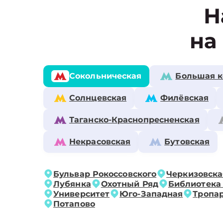
Н
на
Сокольническая
Большая к
Солнцевская
Филёвская
Таганско-Краснопресненская
Некрасовская
Бутовская
Бульвар Рокоссовского
Черкизовска
Лубянка
Охотный Ряд
Библиотека
Университет
Юго-Западная
Тропа
Потапово