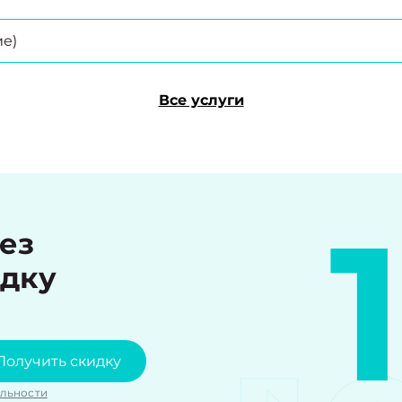
е)
Все услуги
рез
идку
Получить скидку
льности