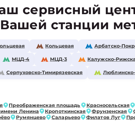
аш сервисный цен
 Вашей станции ме
ольцевая
Кольцевая
Арбатско-Покр
МЦД-4
МЦД-3
Калужско-Рижск
Серпуховско-Тимирязевская
Люблинско
я
Преображенская площадь
Красносельская
 имени Ленина
Кропоткинская
Фрунзенская
рёво
Румянцево
Саларьево
Филатов Луг
Пр