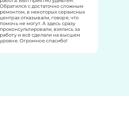
работа. Был приятно удивлён.
вопросы
Обратился с достаточно сложным
такие п
ремонтом, в некоторых сервисных
только 
центрах отказывали, говоря, что
информ
помочь не могут. А здесь сразу
оставит
проконсультировали, взялись за
здорово
работу и всё сделали на высшем
уровне. Огромное спасибо!