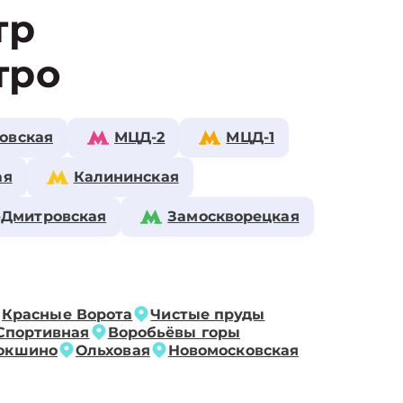
тр
тро
овская
МЦД-2
МЦД-1
ая
Калининская
-Дмитровская
Замоскворецкая
Красные Ворота
Чистые пруды
Спортивная
Воробьёвы горы
окшино
Ольховая
Новомосковская