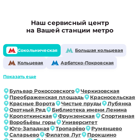
Наш сервисный центр
на Вашей станции метро
Сокольническая
Большая кольцевая
Кольцевая
Арбатско-Покровская
Показать еще
Бульвар Рокоссовского
Черкизовская
Преображенская площадь
Красносельская
Красные Ворота
Чистые пруды
Лубянка
Охотный Ряд
Библиотека имени Ленина
Кропоткинская
Фрунзенская
Спортивная
Воробьёвы горы
Университет
Юго-Западная
Тропарёво
Румянцево
Саларьево
Филатов Луг
Прокшино