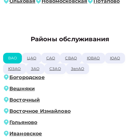
Ольховая
Новомосковская
Потапово
Районы обслуживания
ВАО
ЦАО
САО
СВАО
ЮВАО
ЮАО
ЮЗАО
ЗАО
СЗАО
ЗелАО
Богородское
Вешняки
Восточный
Восточное Измайлово
Гольяново
Ивановское