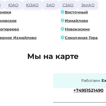
О
ЮАО
ЮЗАО
ЗАО
СЗАО
ЗелАО
шняки
Восточный
новское
Измайлово
огиреево
Новокосино
ерное Измайлово
Соколиная Гора
Мы на карте
Работаем
Еж
+74951521490