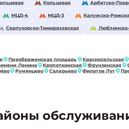
ольцевая
Кольцевая
Арбатско-Покр
МЦД-4
МЦД-3
Калужско-Рижск
Серпуховско-Тимирязевская
Люблинско
я
Преображенская площадь
Красносельская
 имени Ленина
Кропоткинская
Фрунзенская
рёво
Румянцево
Саларьево
Филатов Луг
Пр
айоны обслуживан