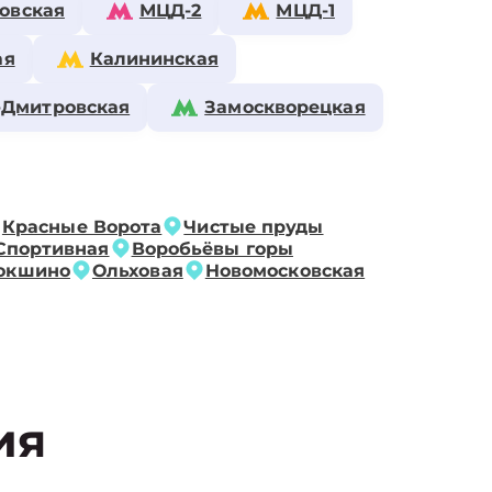
овская
МЦД-2
МЦД-1
ая
Калининская
-Дмитровская
Замоскворецкая
Красные Ворота
Чистые пруды
Спортивная
Воробьёвы горы
окшино
Ольховая
Новомосковская
ия