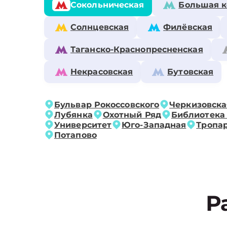
Сокольническая
Большая к
Солнцевская
Филёвская
Таганско-Краснопресненская
Некрасовская
Бутовская
Бульвар Рокоссовского
Черкизовска
Лубянка
Охотный Ряд
Библиотека
Университет
Юго-Западная
Тропа
Потапово
Р