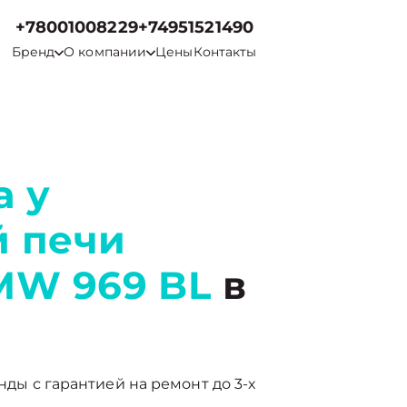
+78001008229
+74951521490
Бренд
О компании
Цены
Контакты
а у
 печи
MW 969 BL
в
нды с гарантией на ремонт до 3-х