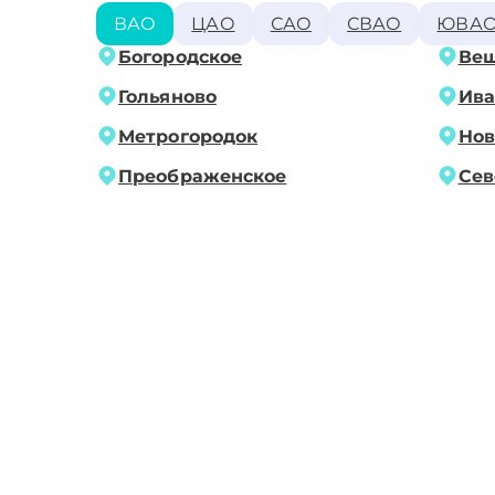
ВАО
ЦАО
САО
СВАО
ЮВА
Богородское
Ве
Гольяново
Ива
Метрогородок
Нов
Преображенское
Сев