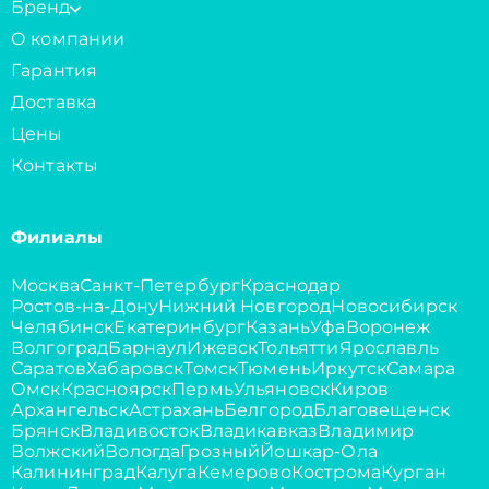
Бренд
О компании
Гарантия
Доставка
Цены
Контакты
Филиалы
Москва
Санкт-Петербург
Краснодар
Ростов-на-Дону
Нижний Новгород
Новосибирск
Челябинск
Екатеринбург
Казань
Уфа
Воронеж
Волгоград
Барнаул
Ижевск
Тольятти
Ярославль
Саратов
Хабаровск
Томск
Тюмень
Иркутск
Самара
Омск
Красноярск
Пермь
Ульяновск
Киров
Архангельск
Астрахань
Белгород
Благовещенск
Брянск
Владивосток
Владикавказ
Владимир
Волжский
Вологда
Грозный
Йошкар-Ола
Калининград
Калуга
Кемерово
Кострома
Курган