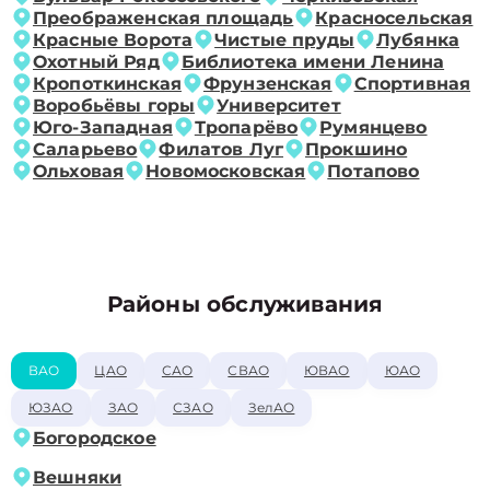
Преображенская площадь
Красносельская
Красные Ворота
Чистые пруды
Лубянка
Охотный Ряд
Библиотека имени Ленина
Кропоткинская
Фрунзенская
Спортивная
Воробьёвы горы
Университет
Юго-Западная
Тропарёво
Румянцево
Саларьево
Филатов Луг
Прокшино
Ольховая
Новомосковская
Потапово
Районы обслуживания
ВАО
ЦАО
САО
СВАО
ЮВАО
ЮАО
ЮЗАО
ЗАО
СЗАО
ЗелАО
Богородское
Вешняки