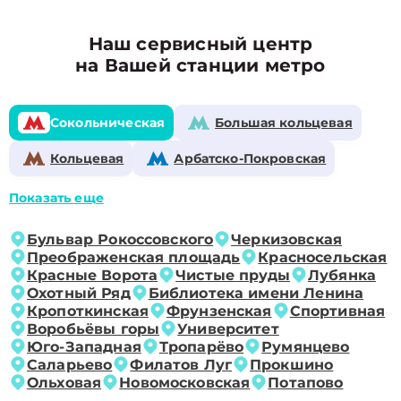
Наш сервисный центр
на Вашей станции метро
Сокольническая
Большая кольцевая
Кольцевая
Арбатско-Покровская
Показать еще
Бульвар Рокоссовского
Черкизовская
Преображенская площадь
Красносельская
Красные Ворота
Чистые пруды
Лубянка
Охотный Ряд
Библиотека имени Ленина
Кропоткинская
Фрунзенская
Спортивная
Воробьёвы горы
Университет
Юго-Западная
Тропарёво
Румянцево
Саларьево
Филатов Луг
Прокшино
Ольховая
Новомосковская
Потапово