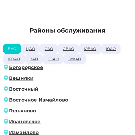
Районы обслуживания
ВАО
ЦАО
САО
СВАО
ЮВАО
ЮАО
ЮЗАО
ЗАО
СЗАО
ЗелАО
Богородское
Вешняки
Восточный
Восточное Измайлово
Гольяново
Ивановское
Измайлово