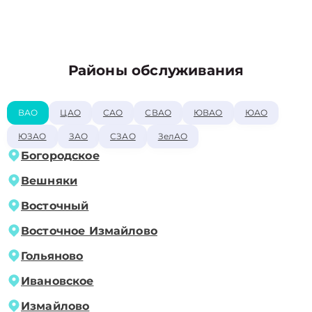
Районы обслуживания
ВАО
ЦАО
САО
СВАО
ЮВАО
ЮАО
ЮЗАО
ЗАО
СЗАО
ЗелАО
Богородское
Вешняки
Восточный
Восточное Измайлово
Гольяново
Ивановское
Измайлово