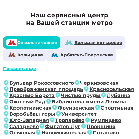
Наш сервисный центр
на Вашей станции метро
Сокольническая
Большая кольцевая
Кольцевая
Арбатско-Покровская
Показать еще
Бульвар Рокоссовского
Черкизовская
Преображенская площадь
Красносельская
Красные Ворота
Чистые пруды
Лубянка
Охотный Ряд
Библиотека имени Ленина
Кропоткинская
Фрунзенская
Спортивная
Воробьёвы горы
Университет
Юго-Западная
Тропарёво
Румянцево
Саларьево
Филатов Луг
Прокшино
Ольховая
Новомосковская
Потапово