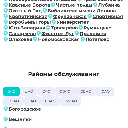
Красные Ворота
Чистые пруды
Лубянка
Охотный Ряд
Библиотека имени Ленина
Кропоткинская
Фрунзенская
Спортивная
Воробьёвы горы
Университет
Юго-Западная
Тропарёво
Румянцево
Саларьево
Филатов Луг
Прокшино
Ольховая
Новомосковская
Потапово
Районы обслуживания
ВАО
ЦАО
САО
СВАО
ЮВАО
ЮАО
ЮЗАО
ЗАО
СЗАО
ЗелАО
Богородское
Вешняки