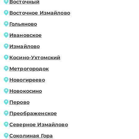
Восточный
Восточное Измайлово
Гольяново
Ивановское
Измайлово
Косино-Ухтомский
Метрогородок
Новогиреево
Новокосино
Перово
Преображенское
Северное Измайлово
Соколиная Гора