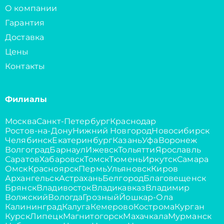
О компании
Гарантия
Доставка
Цены
Контакты
Филиалы
Москва
Санкт-Петербург
Краснодар
Ростов-на-Дону
Нижний Новгород
Новосибирск
Челябинск
Екатеринбург
Казань
Уфа
Воронеж
Волгоград
Барнаул
Ижевск
Тольятти
Ярославль
Саратов
Хабаровск
Томск
Тюмень
Иркутск
Самара
Омск
Красноярск
Пермь
Ульяновск
Киров
Архангельск
Астрахань
Белгород
Благовещенск
Брянск
Владивосток
Владикавказ
Владимир
Волжский
Вологда
Грозный
Йошкар-Ола
Калининград
Калуга
Кемерово
Кострома
Курган
Курск
Липецк
Магнитогорск
Махачкала
Мурманск