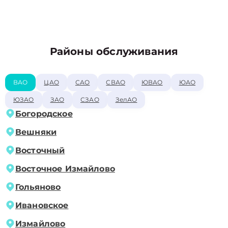
Районы обслуживания
ВАО
ЦАО
САО
СВАО
ЮВАО
ЮАО
ЮЗАО
ЗАО
СЗАО
ЗелАО
Богородское
Вешняки
Восточный
Восточное Измайлово
Гольяново
Ивановское
Измайлово