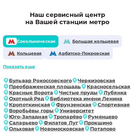
Наш сервисный центр
на Вашей станции метро
Сокольническая
Большая кольцевая
Кольцевая
Арбатско-Покровская
Показать еще
Бульвар Рокоссовского
Черкизовская
Преображенская площадь
Красносельская
Красные Ворота
Чистые пруды
Лубянка
Охотный Ряд
Библиотека имени Ленина
Кропоткинская
Фрунзенская
Спортивная
Воробьёвы горы
Университет
Юго-Западная
Тропарёво
Румянцево
Саларьево
Филатов Луг
Прокшино
Ольховая
Новомосковская
Потапово