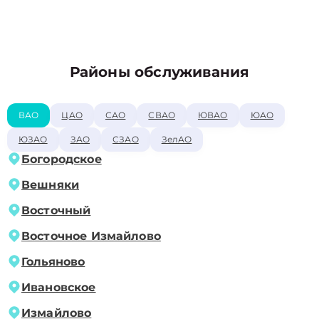
Районы обслуживания
ВАО
ЦАО
САО
СВАО
ЮВАО
ЮАО
ЮЗАО
ЗАО
СЗАО
ЗелАО
Богородское
Вешняки
Восточный
Восточное Измайлово
Гольяново
Ивановское
Измайлово