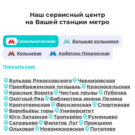
Наш сервисный центр
на Вашей станции метро
Сокольническая
Большая кольцевая
Кольцевая
Арбатско-Покровская
Показать еще
Бульвар Рокоссовского
Черкизовская
Преображенская площадь
Красносельская
Красные Ворота
Чистые пруды
Лубянка
Охотный Ряд
Библиотека имени Ленина
Кропоткинская
Фрунзенская
Спортивная
Воробьёвы горы
Университет
Юго-Западная
Тропарёво
Румянцево
Саларьево
Филатов Луг
Прокшино
Ольховая
Новомосковская
Потапово