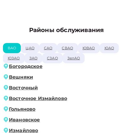
Районы обслуживания
ВАО
ЦАО
САО
СВАО
ЮВАО
ЮАО
ЮЗАО
ЗАО
СЗАО
ЗелАО
Богородское
Вешняки
Восточный
Восточное Измайлово
Гольяново
Ивановское
Измайлово