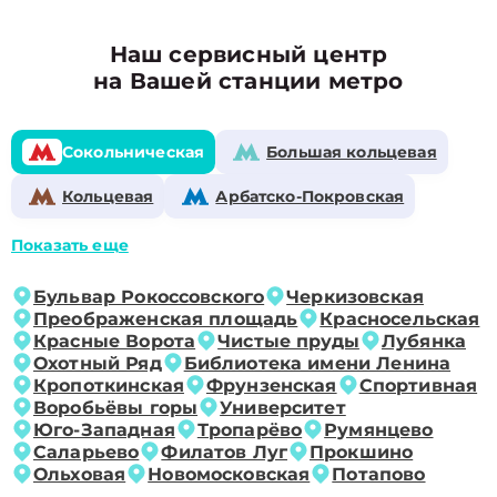
Наш сервисный центр
на Вашей станции метро
Сокольническая
Большая кольцевая
Кольцевая
Арбатско-Покровская
Показать еще
Бульвар Рокоссовского
Черкизовская
Преображенская площадь
Красносельская
Красные Ворота
Чистые пруды
Лубянка
Охотный Ряд
Библиотека имени Ленина
Кропоткинская
Фрунзенская
Спортивная
Воробьёвы горы
Университет
Юго-Западная
Тропарёво
Румянцево
Саларьево
Филатов Луг
Прокшино
Ольховая
Новомосковская
Потапово